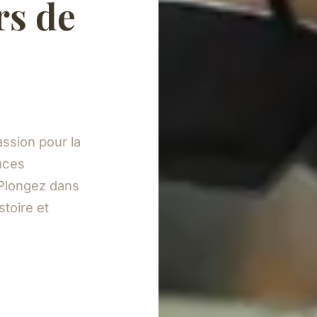
rs de
ssion pour la
tuces
Plongez dans
toire et