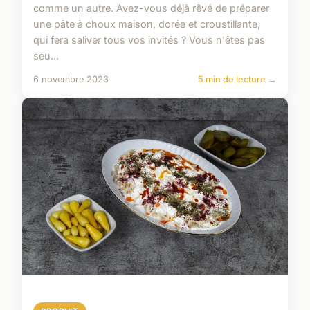
comme un autre. Avez-vous déjà rêvé de préparer
une pâte à choux maison, dorée et croustillante,
qui fera saliver tous vos invités ? Vous n'êtes pas
seu...
6 novembre 2023
5 min de lecture →